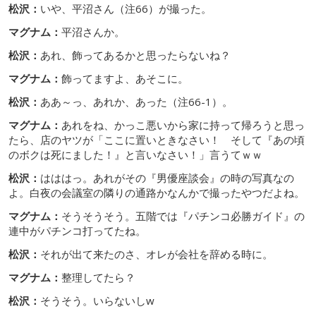
松沢：
いや、平沼さん（注66）が撮った。
マグナム：
平沼さんか。
松沢：
あれ、飾ってあるかと思ったらないね？
マグナム：
飾ってますよ、あそこに。
松沢：
ああ～っ、あれか、あった（注66-1）。
マグナム：
あれをね、かっこ悪いから家に持って帰ろうと思っ
たら、店のヤツが「ここに置いときなさい！ そして『あの頃
のボクは死にました！』と言いなさい！」言うてｗｗ
松沢：
はははっ。あれがその『男優座談会』の時の写真なの
よ。白夜の会議室の隣りの通路かなんかで撮ったやつだよね。
マグナム：
そうそうそう。五階では『パチンコ必勝ガイド』の
連中がパチンコ打ってたね。
松沢：
それが出て来たのさ、オレが会社を辞める時に。
マグナム：
整理してたら？
松沢：
そうそう。いらないしw