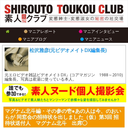
マニアレポート
マニアインタビュー
マニアブログ
マニアニュース
松沢雅彦(元ビデオメイトDX編集長)
元エロビデオ雑誌ビデオメイトDX』(コアマガジン 1988～2010)
編集長。写真は産湯に使っている本人。
マグナム北斗編・その参の壱●あの人は今、のおい
らが 同窓会の招待状を出しました（仮）第3回 招
待状送付人 マグナム北斗 出席◯