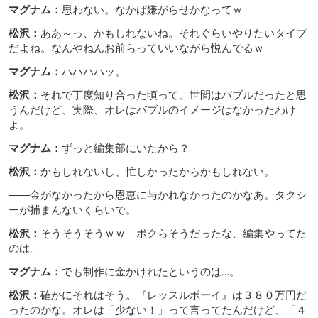
マグナム：
思わない。なかば嫌がらせかなってｗ
松沢：
ああ～っ、かもしれないね。それぐらいやりたいタイプ
だよね。なんやねんお前らっていいながら悦んでるｗ
マグナム：
ハハハハッ。
松沢：
それで丁度知り合った頃って、世間はバブルだったと思
うんだけど、実際、オレはバブルのイメージはなかったわけ
よ。
マグナム：
ずっと編集部にいたから？
松沢：
かもしれないし、忙しかったからかもしれない。
――金がなかったから恩恵に与かれなかったのかなあ。タクシ
ーが捕まんないくらいで。
松沢：
そうそうそうｗｗ ボクらそうだったな、編集やってた
のは。
マグナム：
でも制作に金かけれたというのは…。
松沢：
確かにそれはそう。『レッスルボーイ』は３８０万円だ
ったのかな。オレは「少ない！」って言ってたんだけど、「４