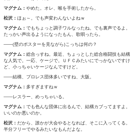
マグナム：
やめた。オレ、喉を手術したから。
松沢：
ほぉ～。でも声変わんないよねｗ
マグナム：
でもちょっと調子ワルなったね。でも裏声でるよ。
たっかい声出るようになったもん、歌唄ったら。
――(壁のポスターを見ながら)こっちは何の？
マグナム：
総合っすね。最近、ちょっとした総合格闘技も結構
な人気で。一応、ケージで。ＵＦＣみたいにでっかないですけ
ど、小っちゃいケージなんですけど。
――結構、プロレス団体多いですね、大阪。
マグナム：
多すぎますねｗ
――レスラー、めっちゃいる。
マグナム：
でも色んな団体に出るんで、結構カブってますよ。
いいのか悪いのか。
松沢：
だから、誰かが大会やるとなれば、そこに入ってくる。
半分フリーでやるみたいなもんだよな。