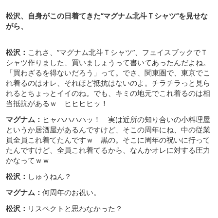
松沢、自身がこの日着てきた”マグナム北斗Ｔシャツ”を見せな
がら、
松沢：
これさ、”マグナム北斗Ｔシャツ”、フェイスブックでＴ
シャツ作りました、買いましょうって書いてあったんだよね。
「買わざるを得ないだろう」って。でさ、関東圏で、東京でこ
れ着るのはオレ、それほど抵抗はないのよ。チラチラっと見ら
れるとちょっとイイのね。でも、キミの地元でこれ着るのは相
当抵抗があるｗ ヒヒヒヒッ！
マグナム：
ヒャハハハハッ！ 実は近所の知り合いの小料理屋
というか居酒屋があるんですけど、そこの周年にね、中の従業
員全員これ着てたんですｗ 黒の。そこに周年の祝いに行って
たんですけど、全員これ着てるから、なんかオレに対する圧力
かなってｗｗ
松沢：
しゅうねん？
マグナム：
何周年のお祝い。
松沢：
リスペクトと思わなかった？