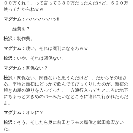
００万くれ！」って言って３８０万だったんだけど、６２０万
使ってたからねｗｗ
マグナム：
ハハハハハハッ!!
――経費を？
松沢：
制作費。
マグナム：
凄い。それは廃刊になるわｗｗ
松沢：
いや、それは関係ない。
マグナム：
関係ない？
松沢：
関係ない、関係ないと思うんだけど…。だからその頃さ
あ、平地と最初にどっかで飲んでてびっくりしたのが、新宿の
焼き肉屋の通りを入ってった、一方通行入ってたところの地下
にちょっと大きめのバーみたいなところに連れて行かれたんだ
よ。
マグナム：
オレに？
松沢：
そう。そしたら奥に前田とラモス瑠偉と武田修宏がい
た。