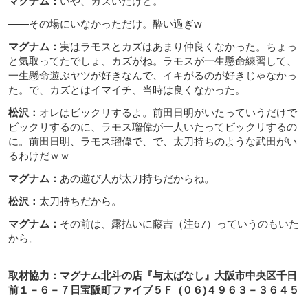
マグナム：
いや、カズいたけど。
――その場にいなかっただけ。酔い過ぎw
マグナム：
実はラモスとカズはあまり仲良くなかった。ちょっ
と気取ってたでしょ、カズがね。ラモスが一生懸命練習して、
一生懸命遊ぶヤツが好きなんで、イキがるのが好きじゃなかっ
た。で、カズとはイマイチ、当時は良くなかった。
松沢：
オレはビックリするよ。前田日明がいたっていうだけで
ビックリするのに、ラモス瑠偉が一人いたってビックリするの
に。前田日明、ラモス瑠偉で、で、太刀持ちのような武田がい
るわけだｗｗ
マグナム：
あの遊び人が太刀持ちだからね。
松沢：
太刀持ちだから。
マグナム：
その前は、露払いに藤吉（注67）っていうのもいた
から。
取材協力：マグナム北斗の店『与太ばなし』大阪市中央区千日
前１－６－７日宝阪町ファイブ５Ｆ (０６)４９６３－３６４５