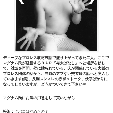
ディープなプロレス取材裏話で盛り上がってきた二人。ここで
マグナム氏が経営するＢＡＲ『与太ばなし』へと場所を移し
て、対談を再開。壁に貼られている、氏が関係している大阪の
プロレス団体の話から、当時のアブない交遊録の話へと突入し
ていきます(笑)。反則スレスレの赤裸々トーク、伏字ばかりに
なってしまいますが、どうかついてきて下さいｗ
マグナム氏にお酒の用意をして貰いながら
松沢：
タバコはやめたの？