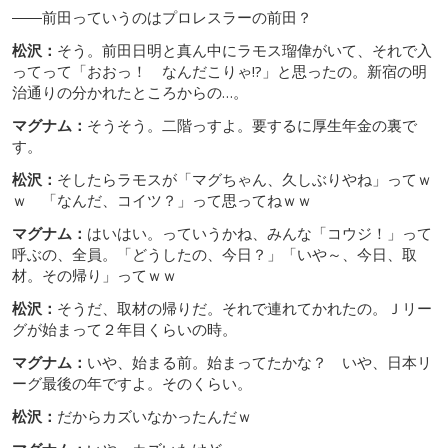
――前田っていうのはプロレスラーの前田？
松沢：
そう。前田日明と真ん中にラモス瑠偉がいて、それで入
ってって「おおっ！ なんだこりゃ!?」と思ったの。新宿の明
治通りの分かれたところからの…。
マグナム：
そうそう。二階っすよ。要するに厚生年金の裏で
す。
松沢：
そしたらラモスが「マグちゃん、久しぶりやね」ってｗ
ｗ 「なんだ、コイツ？」って思ってねｗｗ
マグナム：
はいはい。っていうかね、みんな「コウジ！」って
呼ぶの、全員。「どうしたの、今日？」「いや～、今日、取
材。その帰り」ってｗｗ
松沢：
そうだ、取材の帰りだ。それで連れてかれたの。Ｊリー
グが始まって２年目くらいの時。
マグナム：
いや、始まる前。始まってたかな？ いや、日本リ
ーグ最後の年ですよ。そのくらい。
松沢：
だからカズいなかったんだｗ