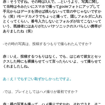
赤：そうですね。その時は3人で。…というより、写真に関し
て当時は今みたいにスマホで撮ってgooleフォトにアップして
手元からはデータを消せば残らないって世の中じゃないですか
ら（笑）iモードカメラでちょっと撮って、隠しフォルダに入れ
とくってくらい。番号入力しないとフォルダが出てこないって
いう、既婚者にはありがたいパナソニックのスバらしい携帯が
ありましたね（笑）
-その時の写真は、投稿するつもりで撮られたんですか？
赤：いえ、投稿するつもりはなく。でも、はじめて彼女とセッ
クスした時にも裸撮らせてって言ったらいいよ、って撮らせて
くれましたしね。
あ：え！でもすごい恥ずかしかったですよ。
-では、プレイとしてはハメ撮りが最初ですか？
赤：裸の写真を撮って、ハメ撮りですかね。それで３Ｐ。そこ