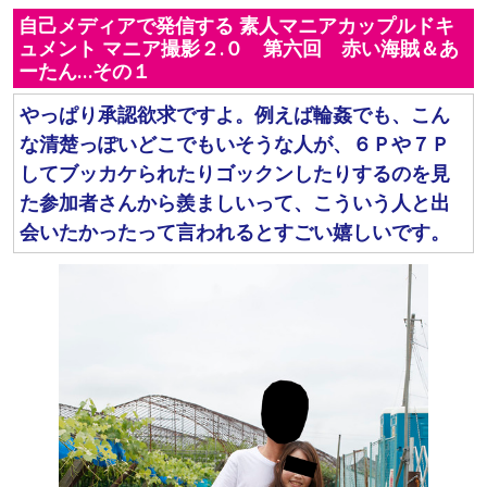
自己メディアで発信する 素人マニアカップルドキ
ュメント マニア撮影２.０ 第六回 赤い海賊＆あ
ーたん…その１
やっぱり承認欲求ですよ。例えば輪姦でも、こん
な清楚っぽいどこでもいそうな人が、６Ｐや７Ｐ
してブッカケられたりゴックンしたりするのを見
た参加者さんから羨ましいって、こういう人と出
会いたかったって言われるとすごい嬉しいです。