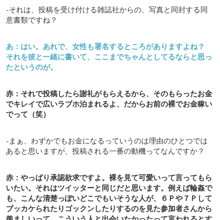
-それは、投稿を受け付ける雑誌社からの、写真と同封する同
意書類ですね？
あ：はい。あれで、女性も署名するところがありますよね？
それを彼と一緒に書いて、ここまでちゃんとしてるならと思っ
たというのが。
赤：それで投稿したら謝礼がもらえるから、そのもらったお金
でキレイで広いラブホ泊まれるよ、だからお前の裸でお金稼い
でって（笑）
-まぁ、わずかでもお金になるっていうのは理由のひとつでは
あると思いますが、投稿される一番の動機ってなんですか？
赤：やっぱり承認欲求ですよ。裸を見て可愛いって言ってもら
いたい。それはツイッターと同じだと思います。例えば輪姦で
も、こんな清楚っぽいどこでもいそうな人が、６Ｐや７Ｐして
ブッカケられたりゴックンしたりするのを見た参加者さんから
羨ましいって、こういう人と出会いたかったって言われるとす