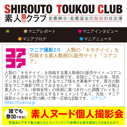
マニアレポート
マニアインタビュー
マニアブログ
マニアニュース
マニア撮影2.0
人類の「キモチイイ」を
投稿する素人動画DL販売サイト「コアコ
ア」
人類の「キモチイイ」を投稿する素人動画DL販売サイト→コアコ
アと素人投稿クラブのコラボ企画です。全国どこでも出張、現在
インタビューをお受け下さるマニア様を大募集中です。貴方の願
望をマニア撮影で叶えてみませんか？ 当、インタビュー企画は
素人カップル（単独女性）の依頼に基づき行った調教プレイをノ
ンフィクションでお伝えするドキュメントであり、元祖・マニア
撮影から名称を受け継いだ唯一正統なβ版です。
コアコア
https://coacoa.jp