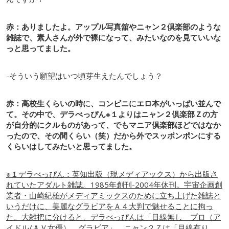
赤：ありましたよ。アップル写真舘やニャン２倶楽部のような
雑誌で、素人さんが外で裸になって、みたいなのを見ていいな
っと思ってました。
-そういう願望はいつ頃芽生えたんでしょう？
赤：高校生くらいの時に、コンビニにエロ本がいっぱい並んで
て。その中で、デラべっぴん※１よりはニャン２倶楽部Ｚの方
が自分的にクルものがあって、でもマニア倶楽部ほどではなか
ったので、その間くらい（笑）だから外でスッポンポンにする
くらいはしてみたいと思ってました。
※１デラべっぴん：英知出版（現メディアックス）から出版さ
れていたアダルト雑誌。1985年創刊-2004年休刊。宇宙企画創
業者・山崎紀雄がメディアミックスのために立ち上げた雑誌と
いうだけに、美麗なグラビアをＡ４大判で魅せることに拘っ
た。大雑把に分けると、デラべっぴんは「目線無し プロ（ア
イドル/ＡＶ女優） グラビア」。ニャン２Ｚは「目線有り