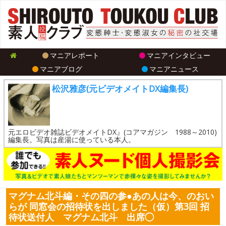
マニアレポート
マニアインタビュー
マニアブログ
マニアニュース
松沢雅彦(元ビデオメイトDX編集長)
元エロビデオ雑誌ビデオメイトDX』(コアマガジン 1988～2010)
編集長。写真は産湯に使っている本人。
マグナム北斗編・その四の参●あの人は今、のおい
らが 同窓会の招待状を出しました（仮）第3回 招
待状送付人 マグナム北斗 出席◯