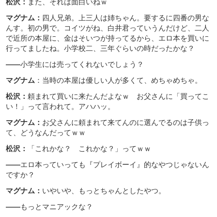
松沢：
また、それは面白いねｗ
マグナム：
四人兄弟。上三人は姉ちゃん。要するに四番の男な
んす。初の男で。コイツがね、白井君っていうんだけど、二人
で近所の本屋に、金はそいつが持ってるから、エロ本を買いに
行ってましたね。小学校二、三年ぐらいの時だったかな？
――
小学生には売ってくれないでしょう？
マグナム
：当時の本屋は優しい人が多くて、めちゃめちゃ。
松沢：
頼まれて買いに来たんだよなｗ お父さんに「買ってこ
い！」って言われて。アハハッ。
マグナム：
お父さんに頼まれて来てんのに選んでるのは子供っ
て、どうなんだってｗｗ
松沢：
「これかな？ これかな？」ってｗｗ
――
エロ本っていっても『プレイボーイ』的なやつじゃないん
ですか？
マグナム：
いやいや、もっとちゃんとしたやつ。
――
もっとマニアックな？