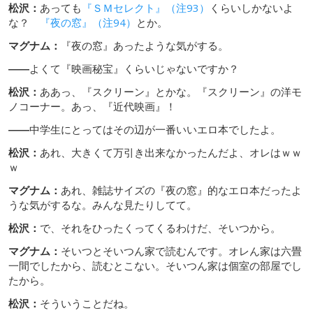
松沢：
あっても
『ＳＭセレクト』（注93）
くらいしかないよ
な？
『夜の窓』（注94）
とか。
マグナム：
『夜の窓』あったような気がする。
――
よくて『映画秘宝』くらいじゃないですか？
松沢：
ああっ、『スクリーン』とかな。『スクリーン』の洋モ
ノコーナー。あっ、『近代映画』！
――
中学生にとってはその辺が一番いいエロ本でしたよ。
松沢：
あれ、大きくて万引き出来なかったんだよ、オレはｗｗ
ｗ
マグナム：
あれ、雑誌サイズの『夜の窓』的なエロ本だったよ
うな気がするな。みんな見たりしてて。
松沢：
で、それをひったくってくるわけだ、そいつから。
マグナム：
そいつとそいつん家で読むんです。オレん家は六畳
一間でしたから、読むとこない。そいつん家は個室の部屋でし
たから。
松沢：
そういうことだね。