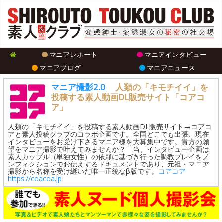
マニアレポート
マニアインタビュー
マニアブログ
マニアニュース
マニア撮影2.0
人類の「キモチイイ」を
投稿する素人動画DL販売サイト「コアコ
ア」
人類の「キモチイイ」を投稿する素人動画DL販売サイト→コアコ
アと素人投稿クラブのコラボ企画です。全国どこでも出張、現在
インタビューをお受け下さるマニア様を大募集中です。貴方の願
望をマニア撮影で叶えてみませんか？ 当、インタビュー企画は
素人カップル（単独女性）の依頼に基づき行った調教プレイをノ
ンフィクションでお伝えするドキュメントであり、元祖・マニア
撮影から名称を受け継いだ唯一正統なβ版です。
コアコア
https://coacoa.jp