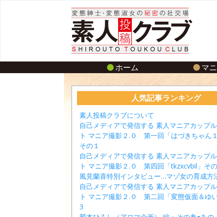
ホーム
マ
人気記事ランキング
素人投稿クラブについて
自己メディアで発信する 素人マニアカップ
ト マニア撮影２.０ 第一回「はづきちゃん
その１
自己メディアで発信する 素人マニアカップ
ト マニア撮影２.０ 第四回「tkzxcvbil」その
風見蘭喜特別インタビュー…マゾ女の育成方
自己メディアで発信する 素人マニアカップ
ト マニア撮影２.０ 第二回「変態仮面＆ゆ
3
鷲本ひろし（アロマ企画） 編・その参●あの