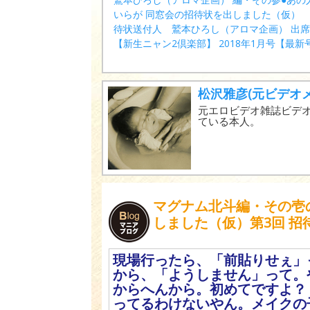
いらが 同窓会の招待状を出しました（仮）
待状送付人 鷲本ひろし（アロマ企画） 出
【新生ニャン2倶楽部】 2018年1月号【最新
松沢雅彦(元ビデオメ
元エロビデオ雑誌ビデオメ
ている本人。
マグナム北斗編・その壱
しました（仮）第3回 
現場行ったら、「前貼りせぇ」
から、「ようしません」って。
からへんから。初めてですよ？
ってるわけないやん。メイクの