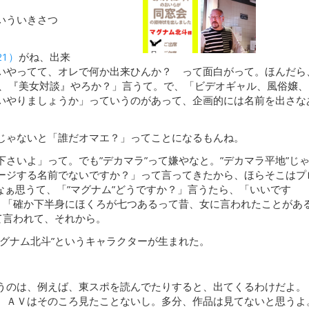
いういきさつ
1）
がね、出来
いやってて、オレで何か出来ひんか？ って面白がって。ほんだら
、『美女対談』やろか？」言うて。で、「ビデオギャル、風俗嬢、
いやりましょうか」っていうのがあって、企画的には名前を出さな
じゃないと「誰だオマエ？」ってことになるもんね。
さいよ」って。でも”デカマラ”って嫌やなと。”デカマラ平地”じ
ージする名前でないですか？」って言ってきたから、ほらそこはプ
なぁ思うて、「”マグナム”どうですか？」言うたら、「いいです
ら、「確か下半身にほくろが七つあるって昔、女に言われたことがあ
て言われて、それから。
マグナム北斗”というキャラクターが生まれた。
うのは、例えば、東スポを読んでたりすると、出てくるわけだよ。
、ＡＶはそのころ見たことないし。多分、作品は見てないと思うよ