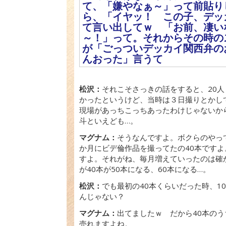
て、「嫌やなぁ～」って前貼り
ら、「イヤッ！ この子、デッカ
て言い出してｗ 「お前、凄い
～！」って。それからその時の
が「ごっついデッカイ関西弁の
んおった」言うて
松沢：
それこそさっきの話をすると、20
かったというけど、当時は３日撮りとかし
現場があっちこっちあったわけじゃないか
斗といえども…。
マグナム：
そうなんですよ。ボクらのやっ
か月にビデ倫作品を撮ってたの40本ですよ
すよ。それがね、毎月増えていったのは確
が40本が50本になる、60本になる…。
松沢：
でも最初の40本くらいだった時、1
んじゃない？
マグナム：
出てましたｗ だから40本のう
売れますよね。