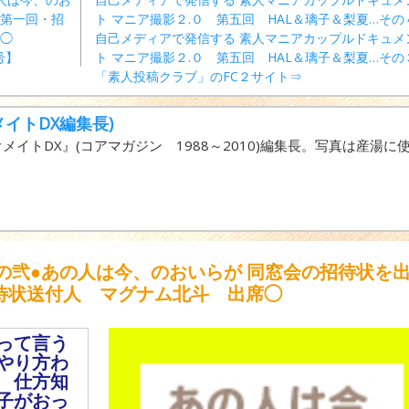
 第一回・招
ト マニア撮影２.０ 第五回 HAL＆璃子＆梨夏…その
席◯
自己メディアで発信する 素人マニアカップルドキュメ
号】
ト マニア撮影２.０ 第五回 HAL＆璃子＆梨夏…その
「素人投稿クラブ」のFC２サイト⇒
イトDX編集長)
イトDX』(コアマガジン 1988～2010)編集長。写真は産湯に
の弐●あの人は今、のおいらが 同窓会の招待状を
招待状送付人 マグナム北斗 出席◯
って言う
やり方わ
 仕方知
子がおっ