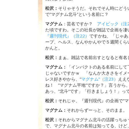
松沢：
そりゃそうだ。それでそん時にどう
で”マグナム北斗”という名前に？
マグナム
：芸名ですか？
アイビック（注2
た頃ですわ。そこの社長が雑誌で企画を凄
『週刊現代』（注22）
ですかね、「じゃあ
ープ、ヘルス、なんやかんやで５週間くら
かんと。
松沢：
まぁ、雑誌で名前出すとなると有名
マグナム：
「インパクトのある名前にして下
じゃないですかｗ 「なんか大きさをイメ
レス好きやから、”
マグナム”（注23）
ええ
ね！ ”マグナム平地”ですか？」言うか
あっ、”北斗”です」「行きましょう！」っ
松沢：
それじゃ、『週刊現代』の企画で”
マグナム：
それからずーっと、そのまま。
松沢：
それからマグナム北斗の活躍っちゅ
で、マグナム北斗の名前は知ってる、けど