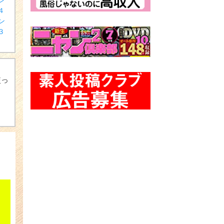
４
ン
３
使っ
出