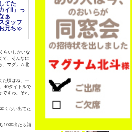
してた
イ!!」っ
なぁ
スタッフ
お兄ちゃ
人くらいしかいな
てて、そんなに
ら、マグナム北
てた頃はね、一
。40タイトルで
かですわ。それ
0本くらい出てた
ち10本出たら顔