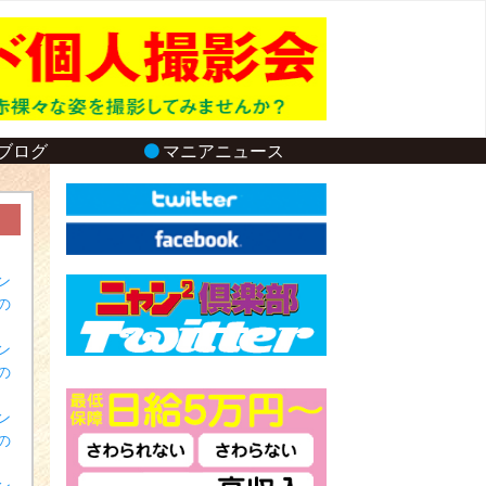
ブログ
マニアニュース
ン
の
ン
の
ン
の
ン