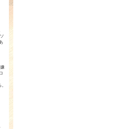
、
ソ
あ
ゃ嫌
ロ
る。
。