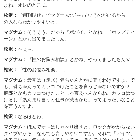
よね、オレのとこに。
松沢：
『週刊現代』でマグナム北斗っていうのがいるから、こ
の人ならわかりやすいと。
マグナム：
そうそう。だから『ポパイ』とかね、『ポップティ
ーン』とかも出てましたもん。
松沢：
へぇ～。
マグナム：
『性のお悩み相談』とかね、やってましたもんｗ
松沢：
『性のお悩み相談』…。
マグナム：
最初は（速水）健ちゃんとかに聞くわけですよ。で
も、健ちゃんってカッコつけたことを言うじゃないですか？
麻郎とかもカッコつけたことしか言えへんからね。カッコはつ
けるし「あんまり言うと仕事が減るから」ってよったいなこと
を言うんすよ。
松沢：
なるほどね。
マグナム：
ほんでオレはしゃべり出すと、ロックがかからない
タイプやから、なんでも言うやないですか。それで「アイツ、
オモロいわ。使おう」ってなってｗ ほんで「そんなむちゃく