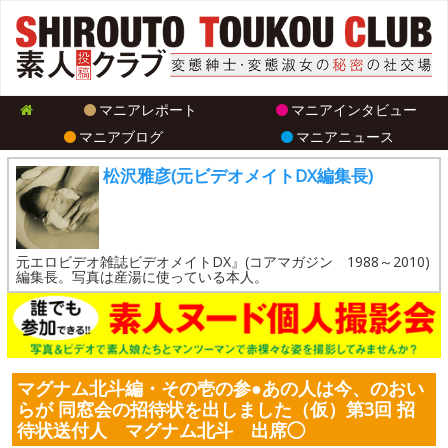
マニアレポート
マニアインタビュー
マニアブログ
マニアニュース
松沢雅彦(元ビデオメイトDX編集長)
元エロビデオ雑誌ビデオメイトDX』(コアマガジン 1988～2010)
編集長。写真は産湯に使っている本人。
マグナム北斗編・その壱の参●あの人は今、のおい
らが 同窓会の招待状を出しました（仮）第3回 招
待状送付人 マグナム北斗 出席◯