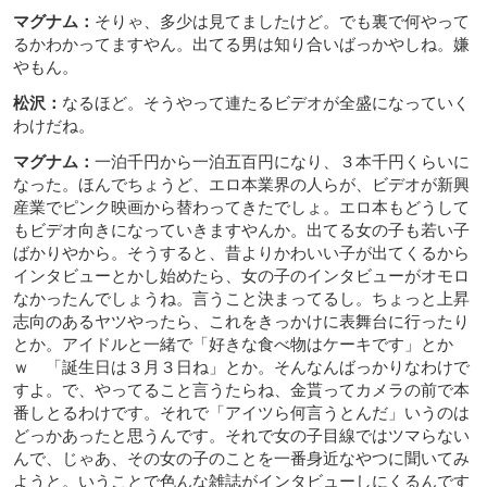
マグナム：
そりゃ、多少は見てましたけど。でも裏で何やって
るかわかってますやん。出てる男は知り合いばっかやしね。嫌
やもん。
松沢：
なるほど。そうやって連たるビデオが全盛になっていく
わけだね。
マグナム：
一泊千円から一泊五百円になり、３本千円くらいに
なった。ほんでちょうど、エロ本業界の人らが、ビデオが新興
産業でピンク映画から替わってきたでしょ。エロ本もどうして
もビデオ向きになっていきますやんか。出てる女の子も若い子
ばかりやから。そうすると、昔よりかわいい子が出てくるから
インタビューとかし始めたら、女の子のインタビューがオモロ
なかったんでしょうね。言うこと決まってるし。ちょっと上昇
志向のあるヤツやったら、これをきっかけに表舞台に行ったり
とか。アイドルと一緒で「好きな食べ物はケーキです」とか
ｗ 「誕生日は３月３日ね」とか。そんなんばっかりなわけで
すよ。で、やってること言うたらね、金貰ってカメラの前で本
番しとるわけです。それで「アイツら何言うとんだ」いうのは
どっかあったと思うんです。それで女の子目線ではツマらない
んで、じゃあ、その女の子のことを一番身近なやつに聞いてみ
ようと。いうことで色んな雑誌がインタビューしにくるんです