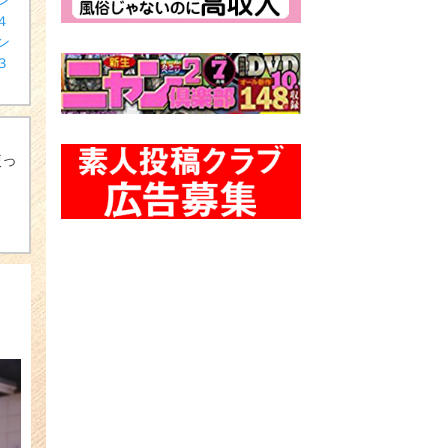
４
ン
３
使っ
出