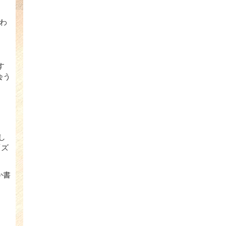
わ
す
会う
し
「ズ
か書