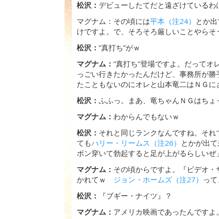
松沢：
デビューしたてだと遠ざけているわ
マグナム：その頃には
平本（注24）
とか出
けですよ。で、そろそろ厳しいことやらそ
松沢：
”真打ち”がｗ
マグナム：
”真打ち”登場ですよ。だってオ
っごい行きたかったんだけど、事務所が勝
たこともないのにオレと山本竜二はＮＧにさ
松沢：
ふふっ。まあ、竜ちゃんＮＧはちょ
マグナム：
わからんでもないｗ
松沢：
それと同じランクなんですね。それ
ても
ハリー・リームス（注26）
とかが出て
ボン穿いて勃起すると足が上がるらしいぜ
マグナム：
その頃からですよ。『ビデオ・
かれてｗ
ジョン・ホームズ（注27）
って
松沢：
『ブギー・ナイツ』？
マグナム：
アメリカ映画であったんですよ