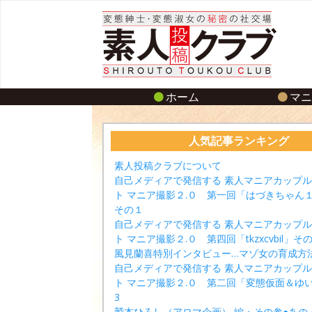
ホーム
マ
人気記事ランキング
素人投稿クラブについて
自己メディアで発信する 素人マニアカップ
ト マニア撮影２.０ 第一回「はづきちゃん
その１
自己メディアで発信する 素人マニアカップ
ト マニア撮影２.０ 第四回「tkzxcvbil」その
風見蘭喜特別インタビュー…マゾ女の育成方
自己メディアで発信する 素人マニアカップ
ト マニア撮影２.０ 第二回「変態仮面＆ゆ
3
鷲本ひろし（アロマ企画） 編・その参●あの