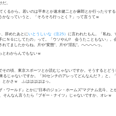
けだ。
てくるから。若いのは平本とか速水健二とか麻郎とか行ったりする
うかなっていうと、「そろそろ行っとく？」って言うてｗ
レ、辞めたあとに
いとうしいな（注25）
に言われたもん。「私ね、
手にＮＧにしてたの」って。「ウソやん!? 会うたこともない」。
れてましたからね。片や”変態”、片や”淫乱”。へへへへっ。
っとわからんでもないｗ
でその頃、東京スポーツとか読むじゃないですか。そうするとどう
来るじゃないですか。「30センチのアレってどんなんだ？」と。
」とかさｗ ふはははははっ。
ザ・ワールド』とかに”日本のジョン・ホームズ”マグナム北斗、と
、そんなん言うたら『ブギー・ナイツ』じゃないですか、オレｗ
。