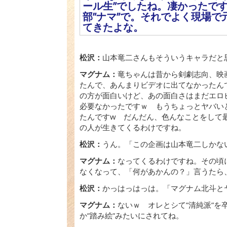
ール生”でしたね。凄かったで
部”ナマ”で。それでよく現場で
てきたよな。
松沢：
山本竜二さんもそういうキャラだと
マグナム：
竜ちゃんは昔から剣劇志向、映
たんで、あんまりビデオに出てなかったん
の方が面白いけど、あの面白さはまだエロ
必要なかったですｗ もうちょっとヤバい
たんですw だんだん、色んなことをして
の人が生きてくるわけですね。
松沢：
うん。「この企画は山本竜二しかな
マグナム：
なってくるわけですね。その頃
なくなって、「何があかんの？」言うたら、
松沢：
かっはっはっは。「マグナム北斗とヤ
マグナム：
ないｗ オレとシて”清純派”を
か”踏み絵”みたいにされてね。