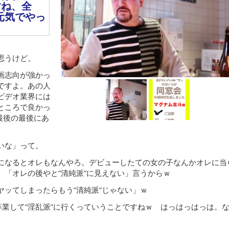
すね、全
元気でやっ
思うけど。
画志向が強かっ
ですよ。あの人
ビデオ業界には
ところで良かっ
最後の最後にあ
いな」って。
になるとオレもなんやろ。デビューしたての女の子なんかオレに当
「オレの後やと”清純派”に見えない」言うからｗ
ッてしまったらもう”清純派”じゃない」ｗ
卒業して”淫乱派”に行くっていうことですねｗ はっはっはっは。