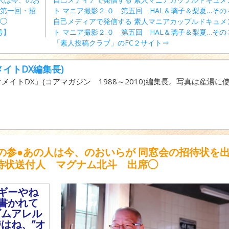
 第一回・招
ト マニア撮影２.０ 第五回 HAL＆璃子＆梨夏…その
席◯
自己メディアで発信する 素人マニアカップルドキュメ
号】
ト マニア撮影２.０ 第五回 HAL＆璃子＆梨夏…その
「素人投稿クラブ」のFC２サイト⇒
イトDX編集長)
イトDX』(コアマガジン 1988～2010)編集長。写真は産湯に
の参●あの人は今、のおいらが 同窓会の招待状を
招待状送付人 マグナム北斗 出席◯
ギーやね
書かれて
ゴムアレル
はね、”オ