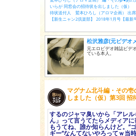
いらが 同窓会の招待状を出しました（仮）
待状送付人 鷲本ひろし（アロマ企画） 出
【新生ニャン2倶楽部】 2018年1月号【最新
松沢雅彦(元ビデオメ
元エロビデオ雑誌ビデオメ
ている本人。
マグナム北斗編・その壱
しました（仮）第3回 
するのジャマ臭いから「アレル
ん」って言うてたらメディアに
もうてね、誰か知らんけど。”
ギー”なんてないやろってｗ当時