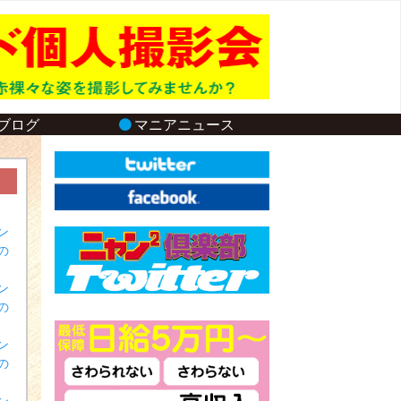
ブログ
マニアニュース
ン
の
ン
の
ン
の
ン